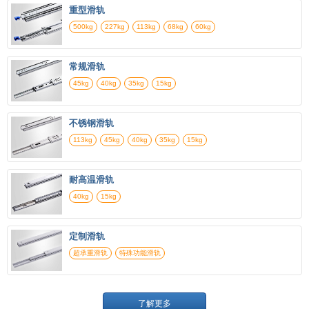
重型滑轨
500kg
227kg
113kg
68kg
60kg
常规滑轨
45kg
40kg
35kg
15kg
不锈钢滑轨
113kg
45kg
40kg
35kg
15kg
耐高温滑轨
40kg
15kg
定制滑轨
超承重滑轨
特殊功能滑轨
了解更多