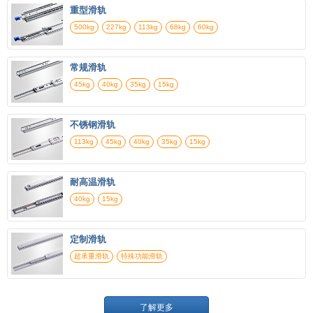
重型滑轨
500kg
227kg
113kg
68kg
60kg
常规滑轨
45kg
40kg
35kg
15kg
不锈钢滑轨
113kg
45kg
40kg
35kg
15kg
耐高温滑轨
40kg
15kg
定制滑轨
超承重滑轨
特殊功能滑轨
了解更多