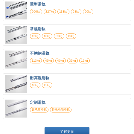
重型滑轨
500kg
227kg
113kg
68kg
60kg
常规滑轨
45kg
40kg
35kg
15kg
不锈钢滑轨
113kg
45kg
40kg
35kg
15kg
耐高温滑轨
40kg
15kg
定制滑轨
超承重滑轨
特殊功能滑轨
了解更多